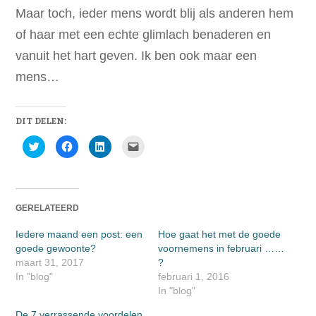
Maar toch, ieder mens wordt blij als anderen hem
of haar met een echte glimlach benaderen en
vanuit het hart geven. Ik ben ook maar een
mens…
DIT DELEN:
Klik
Klik
Klik
Klik
om
om
om
om
te
te
op
dit
delen
delen
LinkedIn
te
met
op
te
e-
Twitter
Facebook
delen
mailen
(Wordt
(Wordt
(Wordt
naar
in
in
in
een
GERELATEERD
een
een
een
vriend
nieuw
nieuw
nieuw
(Wordt
venster
venster
venster
in
Iedere maand een post: een
Hoe gaat het met de goede
geopend)
geopend)
geopend)
een
nieuw
goede gewoonte?
voornemens in februari ……
venster
maart 31, 2017
geopend)
?
In "blog"
februari 1, 2016
In "blog"
De 7 verrassende voordelen