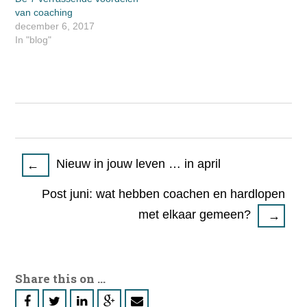
van coaching
december 6, 2017
In "blog"
Post
Nieuw in jouw leven … in april
←
navigation
Post juni: wat hebben coachen en hardlopen
met elkaar gemeen?
→
Share this on ...