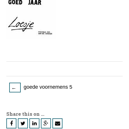
Post
goede voornemens 5
←
navigation
Share this on ...